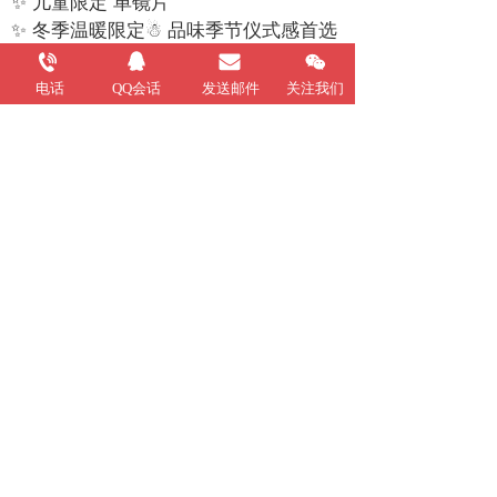
✨ 儿童限定 单镜片
✨ 冬季温暖限定☃ 品味季节仪式感首选
❄
☛ 长效型夜光涂层，夜间行车安全性UP
电话
QQ会话
发送邮件
关注我们
☛ABS 抗冲击材质
☛浮动镜座 mix 快拆式镜片
☛ 内衬采用COOLMAX布料制成，亲肤
凉感，闷热感 OUT
☛ 三段式可拆洗内衬，减少头皮卫生负
担
☛ 结合皮革耳罩及颈部衬垫，包覆性佳
☛ 台湾CNS、美国DOT、日本JIS安全
标准通过
上一篇 :
N506 #18 珊瑚粉
下一篇 :
N506 #17 浅橘
支持
反馈
关注
数据