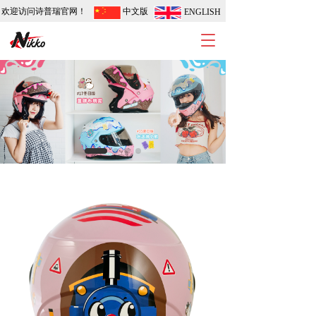
欢迎访问诗普瑞官网！
中文版
ENGLISH
T
o
g
g
l
e
n
a
v
i
g
a
t
i
o
n