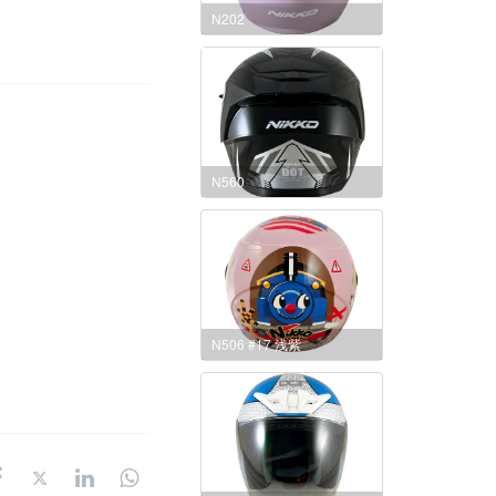
N202
N560
N506 #17 浅紫