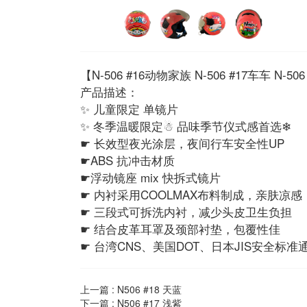
【N-506 #16动物家族 N-506 #17车车 N-50
产品描述：
✨ 儿童限定 单镜片
✨ 冬季温暖限定☃ 品味季节仪式感首选❄
☛ 长效型夜光涂层，夜间行车安全性UP
☛ABS 抗冲击材质
☛浮动镜座 mix 快拆式镜片
☛ 内衬采用COOLMAX布料制成，亲肤凉感
☛ 三段式可拆洗内衬，减少头皮卫生负担
☛ 结合皮革耳罩及颈部衬垫，包覆性佳
☛ 台湾CNS、美国DOT、日本JIS安全标准
上一篇 :
N506 #18 天蓝
下一篇 :
N506 #17 浅紫