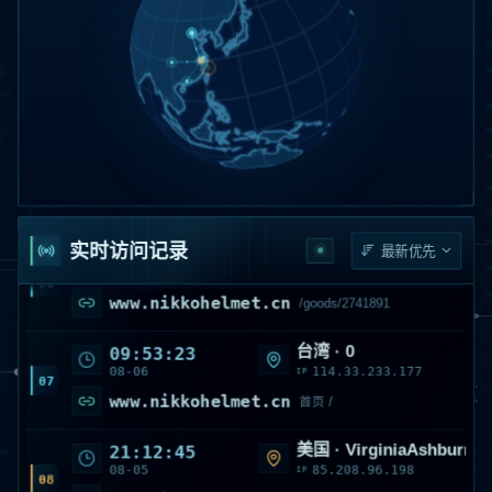
北京
广东 · 梅州
06:33:21
1
访问量
08-07
120.239.255.148
IP
04
www.nikkohelmet.cn
/lianxiwomen
美国 · WashingtonMoses
01:31:33
08-07
157.55.39.58
IP
05
nikkohelmet.cn
/sitemap_index.xml
浙江 · 舟山
00:14:16
实时访问记录
08-07
123.153.254.114
IP
06
www.nikkohelmet.cn
/goods/2741891
台湾 · 0
09:53:23
08-06
114.33.233.177
IP
07
www.nikkohelmet.cn
首页 /
美国 · VirginiaAshburn
21:12:45
08-05
85.208.96.198
IP
08
www.nikkohelmet.cn
/sitemap.xml