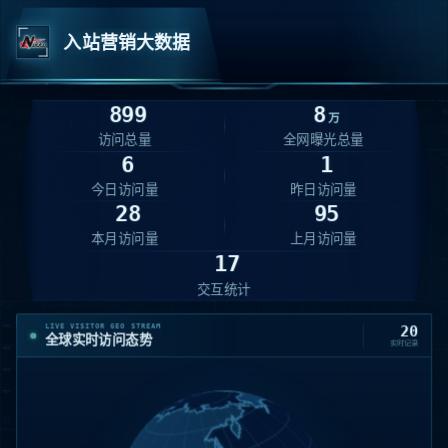
入站营销大数据
899
8
万
访问总量
全网曝光总量
6
1
今日访问量
昨日访问量
28
95
美国 · California · Monro
22:38:24
08-07
216.73.216.238
IP
本月访问量
上月访问量
01
nikkohelmet.cn
17
/goods/2753933
交互统计
美国 · California · Monro
17:17:10
08-07
216.73.216.208
IP
LIVE VISITOR GEO STREAM
20
02
全球实时访问态势
实时记录
nikkohelmet.cn
/goods/2753939
美国 · WashingtonMoses
15:49:00
08-07
157.55.39.204
IP
03
nikkohelmet.cn
/sitemap.xml