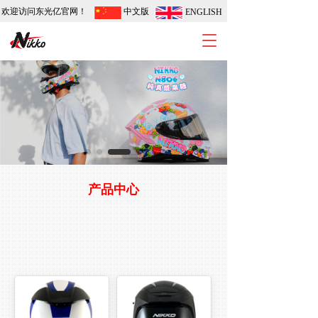
欢迎访问东光亿官网！
中文版
ENGLISH
T
o
g
g
l
e
n
a
v
i
g
产品中心
a
t
i
o
n